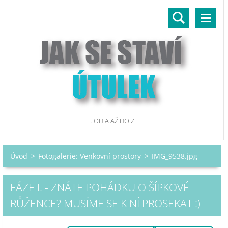
...OD A AŽ DO Z
Úvod
>
Fotogalerie: Venkovní prostory
>
IMG_9538.jpg
FÁZE I. - ZNÁTE POHÁDKU O ŠÍPKOVÉ
RŮŽENCE? MUSÍME SE K NÍ PROSEKAT :)