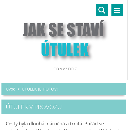
...OD A AŽ DO Z
Úvod
>
ÚTULEK JE HOTOV!
ÚTULEK V PROVOZU
Cesty byla dlouhá, náročná a trnitá. Pořád se