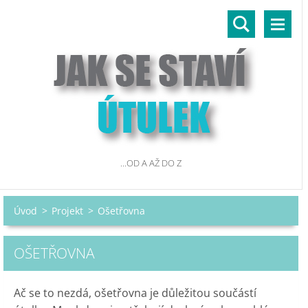
...OD A AŽ DO Z
Úvod
>
Projekt
>
Ošetřovna
OŠETŘOVNA
Ač se to nezdá, ošetřovna je důležitou součástí