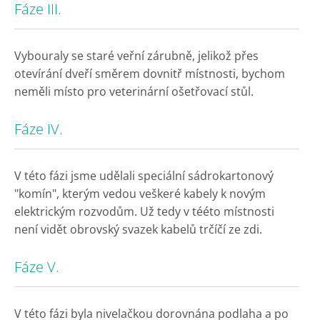
Fáze III.
Vybouraly se staré veřní zárubně, jelikož přes
otevírání dveří směrem dovnitř místnosti, bychom
neměli místo pro veterinární ošetřovací stůl.
Fáze IV.
V této fázi jsme udělali speciální sádrokartonový
"komín", kterým vedou veškeré kabely k novým
elektrickým rozvodům. Už tedy v tééto místnosti
není vidět obrovský svazek kabelů trčíčí ze zdi.
Fáze V.
V této fázi byla nivelačkou dorovnána podlaha a po